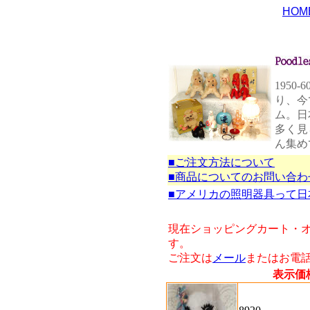
HOM
195
り、今
ム。日
多く見
ん集め
■ご注文方法について
■商品についてのお問い合わ
■アメリカの照明器具って日
現在ショッピングカート・
す。
ご注文は
メール
またはお電
表示価