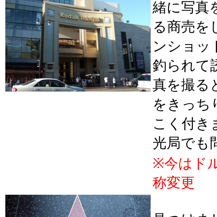
緒に写真
る商売を
ンショッ
釣られて
真を撮る
をきっち
こく付き
光局でも
※今はド
称変更