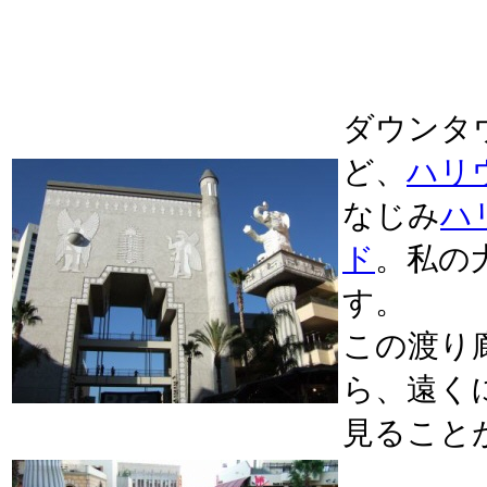
ダウンタ
ど、
ハリ
なじみ
ハ
ド
。私の
す。
この渡り
ら、遠く
見ること